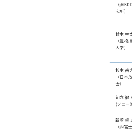
（㈱KD
究所）
鈴木 幸
（豊橋
大学）
杉本 岳
（日本
会）
知念 徹 
(ソニー
新崎 卓 
（㈱富