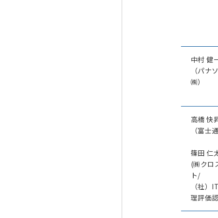
中村 健
（パナ
㈱）
高橋 快
（富士
篠田 仁
(㈱クロ
ト/
（社）I
理評価認