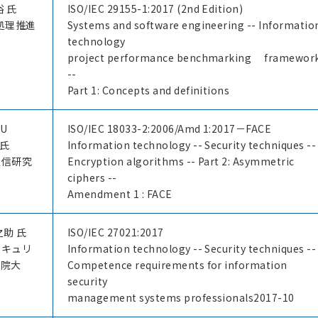
裕 氏
ISO/IEC 29155-1:2017 (2nd Edition)
処理推進
Systems and software engineering -- Informatio
technology
project performance benchmarking framewor
--
Part 1: Concepts and definitions
EU
ISO/IEC 18033-2:2006/Amd 1:2017－FACE
 氏
Information technology -- Security techniques --
通信研究
Encryption algorithms -- Part 2: Asymmetric
ciphers --
Amendment 1 : FACE
之助 氏
ISO/IEC 27021:2017
セキュリ
Information technology -- Security techniques --
学院大
Competence requirements for information
security
management systems professionals2017-10