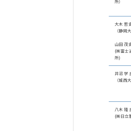
所）
大木 哲
（静岡
山田 茂
(㈱富士
所)
井沼 学 
（城西
八木 隆 
(㈱日立