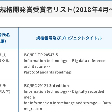
規格開発賞受賞者リスト(2018年4月～
者氏名
規格番号及びプロジェクトタイトル
 属）
宏 氏
ISO/IEC TR 20547-5
ラクル
Information technology -- Big data reference
architecture --
Part 5: Standards roadmap
鴻 氏
ISO/IEC 29121 3rd edition
信大学)
Information technology -- Digitally recorded
media
for information interchange and storage -- Data
migration