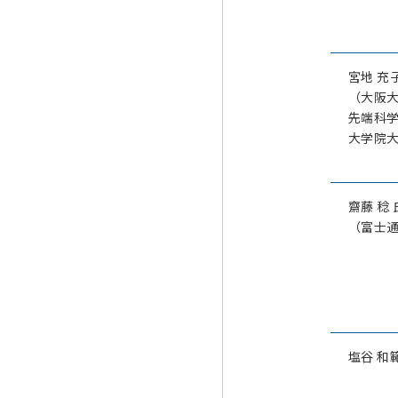
宮地 充
（大阪大
先端科
大学院
齋藤 稔 
（富士
塩谷 和