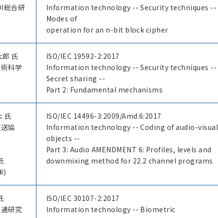
DI総合研
Information technology -- Security techniques --
Modes of
operation for an n-bit block cipher
太郎 氏
ISO/IEC 19592-2:2017
技術科学
Information technology -- Security techniques --
Secret sharing --
Part 2: Fundamental mechanisms
大 氏
ISO/IEC 14496-3:2009/Amd.6:2017
放送協
Information technology -- Coding of audio-visua
objects --
Part 3: Audio AMENDMENT 6: Profiles, levels and
氏
downmixing method for 22.2 channel programs
㈱)
氏
ISO/IEC 30107-2:2017
士通研究
Information technology -- Biometric