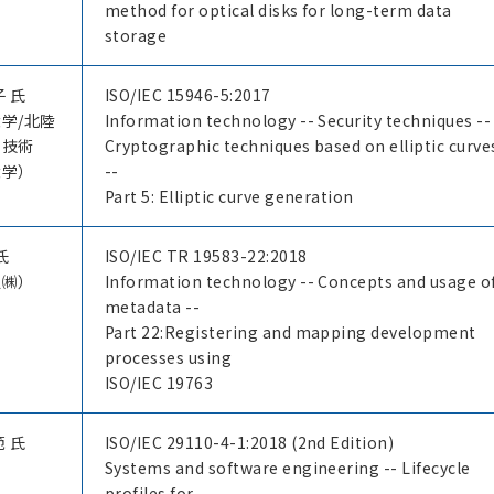
method for optical disks for long-term data
storage
子 氏
ISO/IEC 15946-5:2017
学/北陸
Information technology -- Security techniques --
学技術
Cryptographic techniques based on elliptic curve
大学）
--
Part 5: Elliptic curve generation
氏
ISO/IEC TR 19583-22:2018
通㈱）
Information technology -- Concepts and usage o
metadata --
Part 22:Registering and mapping development
processes using
ISO/IEC 19763
範 氏
ISO/IEC 29110-4-1:2018 (2nd Edition)
Systems and software engineering -- Lifecycle
profiles for