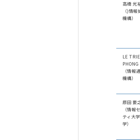
高橋 光
（)情報
機構）
LE TRI
PHONG
（情報
機構）
原田 要
（情報
ティ大
学）