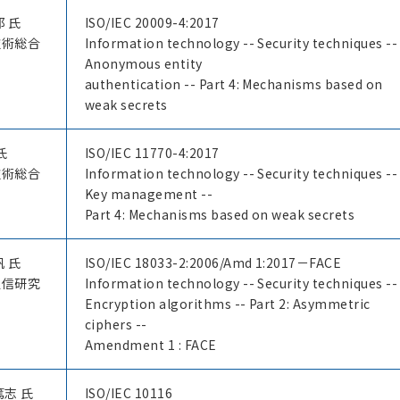
邦 氏
ISO/IEC 20009-4:2017
技術総合
Information technology -- Security techniques --
）
Anonymous entity
authentication -- Part 4: Mechanisms based on
weak secrets
氏
ISO/IEC 11770-4:2017
技術総合
Information technology -- Security techniques --
）
Key management --
Part 4: Mechanisms based on weak secrets
帆 氏
ISO/IEC 18033-2:2006/Amd 1:2017－FACE
通信研究
Information technology -- Security techniques --
Encryption algorithms -- Part 2: Asymmetric
ciphers --
Amendment 1 : FACE
篤志 氏
ISO/IEC 10116