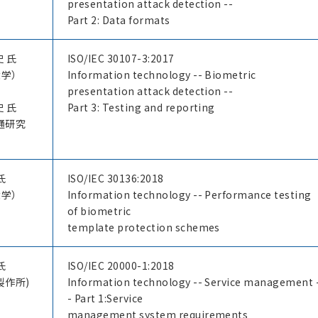
presentation attack detection --
Part 2: Data formats
史 氏
ISO/IEC 30107-3:2017
大学）
Information technology -- Biometric
presentation attack detection --
史 氏
Part 3: Testing and reporting
通研究
氏
ISO/IEC 30136:2018
大学）
Information technology -- Performance testing
of biometric
template protection schemes
氏
ISO/IEC 20000-1:2018
製作所)
Information technology -- Service management 
- Part 1:Service
management system requirements