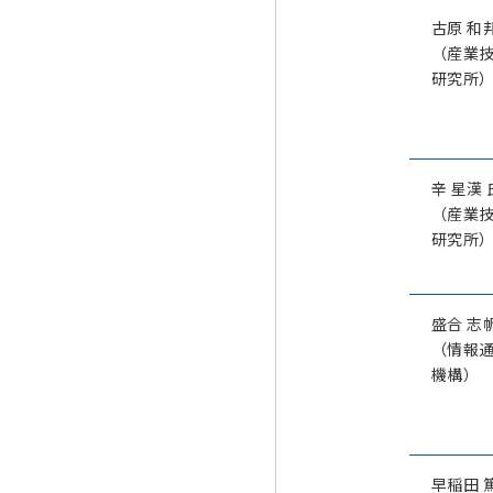
古原 和
（産業
研究所
辛 星漢 
（産業
研究所
盛合 志
（情報
機構）
早稲田 