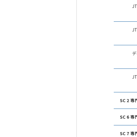
J
J
デ
J
SC 2 
SC 6 
SC 7 