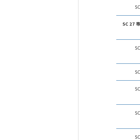
S
SC 27
S
S
S
S
S