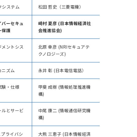
クシステム
松田 哲史（三菱電機）
イバーセキュ
崎村 夏彦 (日本情報経済社
ー保護
会推進協会
)
ジメントシス
北原 幸彦 (NRIセキュアテ
クノロジーズ)
カニズム
永井 彰 (日本電信電話）
試験・仕様
甲斐 成樹 (情報処理推進機
構)
ールとサービ
中尾 康二 (情報通信研究機
構)
とプライバシ
大熊 三恵子 (日本情報経済