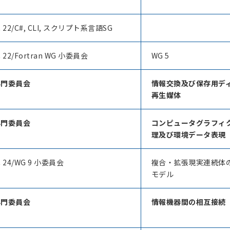
C 22/C#, CLI, スクリプト系言語SG
C 22/Fortran WG 小委員会
WG 5
 専門委員会
情報交換及び保存用デ
再生媒体
 専門委員会
コンピュータグラフィ
理及び環境データ表現
C 24/WG 9 小委員会
複合・拡張現実連続体
モデル
 専門委員会
情報機器間の相互接続