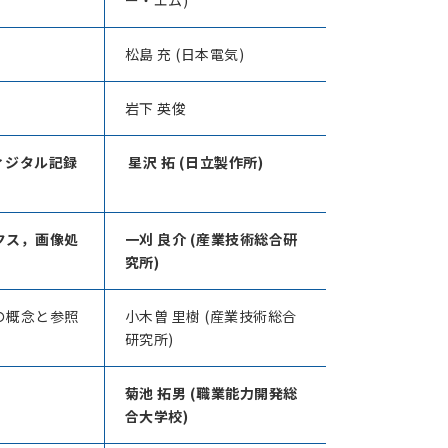
ー・エム)
松島 充 (日本電気)
岩下 英俊
ィジタル記録
星沢 拓 (日立製作所)
クス，画像処
一刈 良介 (産業技術総合研
究所)
の概念と参照
小木曽 里樹 (産業技術総合
研究所)
菊池 拓男 (職業能力開発総
合大学校)