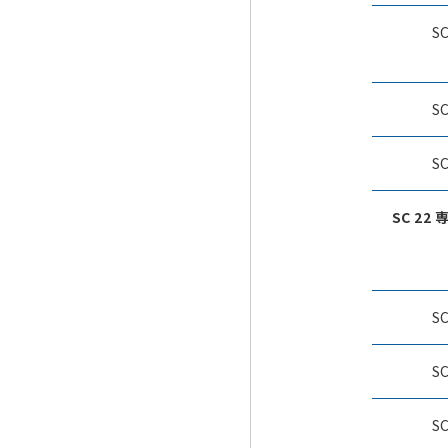
S
S
S
SC 22
S
S
S