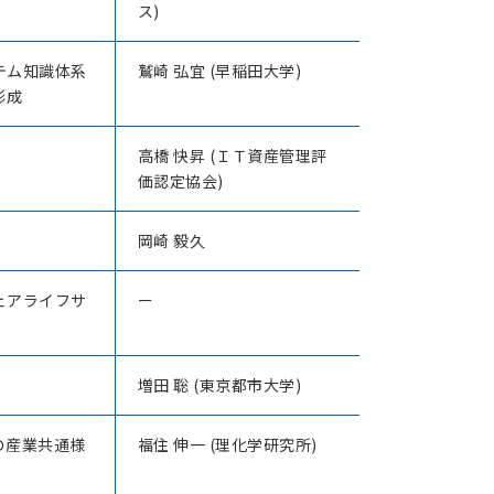
ス)
テム知識体系
鷲崎 弘宜 (早稲田大学)
形成
高橋 快昇 (ＩＴ資産管理評
価認定協会)
岡崎 毅久
ェアライフサ
ー
増田 聡 (東京都市大学)
の産業共通様
福住 伸一 (理化学研究所)