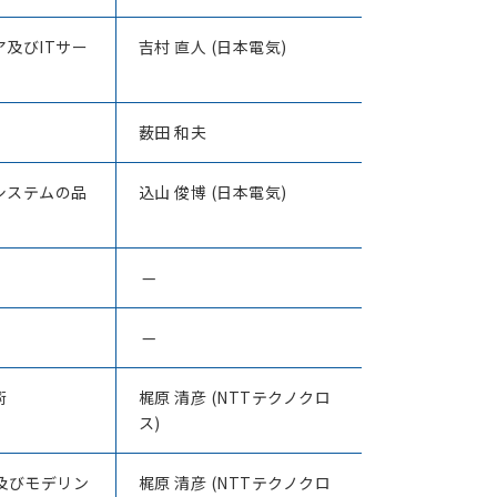
及びITサー
吉村 直人 (日本電気)
薮田 和夫
システムの品
込山 俊博 (日本電気)
—
—
術
梶原 清彦 (NTTテクノクロ
ス)
)及びモデリン
梶原 清彦 (NTTテクノクロ