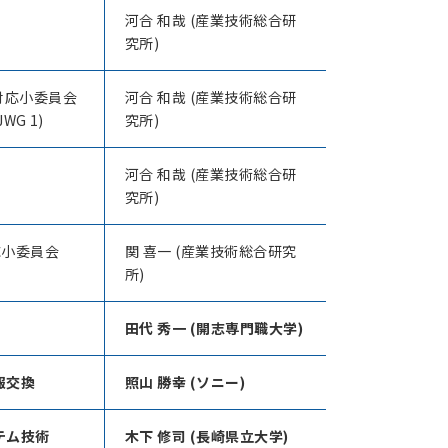
河合 和哉 (産業技術総合研
究所)
ズ対応小委員会
河合 和哉 (産業技術総合研
 JWG 1)
究所)
河合 和哉 (産業技術総合研
究所)
応小委員会
関 喜一 (産業技術総合研究
所)
田代 秀一 (開志専門職
大学)
報交換
照山 勝幸 (ソニー)
テム技術
木下 修司 (長崎県立大学)