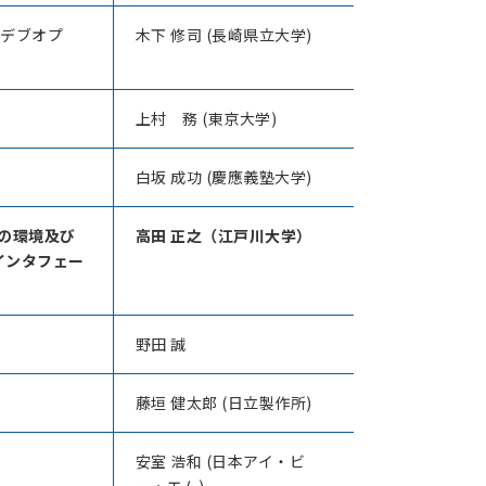
（デブオプ
木下 修司 (長崎県立大学)
上村 務 (東京大学)
白坂 成功 (慶應義塾大学)
その環境及び
高田 正之（江戸川大学）
インタフェー
野田 誠
藤垣 健太郎 (日立製作所)
安室 浩和 (日本アイ・ビ